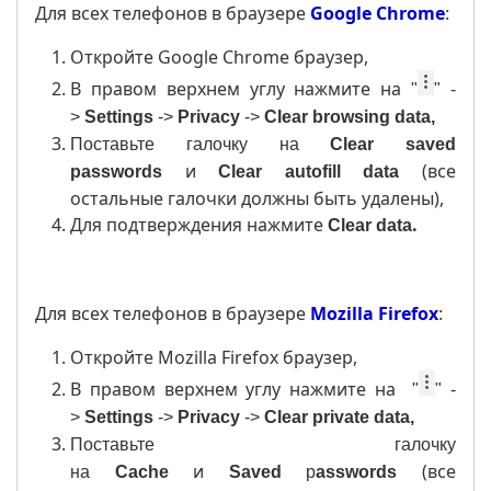
Для всех телефонов в браузере
Google Chrome
:
Откройте Google Chrome браузер,
B правом верхнем углу нажмите на
"
" -
>
Settings
->
Privacy
->
Clear browsing data,
Поставьте галочку на
Clear saved
и
(все
passwords
Clear
autofill data
остальные галочки должны быть удалены),
Для подтверждения нажмите
.
Clear data
Для всех телефонов в браузере
Mozilla Firefox
:
Откройте Mozilla Firefox браузер,
B правом верхнем углу нажмите на
"
" -
>
Settings
->
Privacy
->
Clear private data,
Поставьте галочку
и
(все
на
Cache
Saved
p
asswords