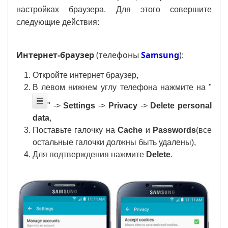
настройках браузера. Для этого совершите
следующие действия:
Интернет-браузер
(телефоны
Samsung
):
Откройте интернет браузер,
B левом нижнем углу телефона нажмите на
"
" ->
Settings
->
Privacy
->
Delete personal
data
,
Поставьте галочку на
Cache
и
Passwords
(все
остальные
галочк
и должны быть удалены),
Для подтверждения нажмите
Delete
.