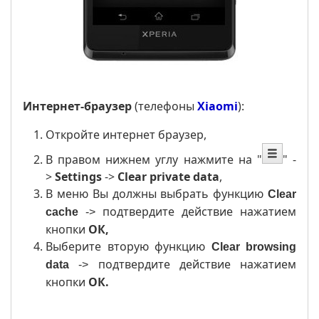
Интернет-браузер
(телефоны
Xiaomi
):
Откройте интернет браузер,
B правом нижнем углу нажмите на
"
" -
>
Settings
->
Clear private data
,
В меню Вы должны выбрать функцию
Clear
подтвердите действие нажатием
cache
->
кнопки
ОК​,
Выберите вторую функцию
Clear browsing
подтвердите действие нажатием
data
->
кнопки
ОК​.