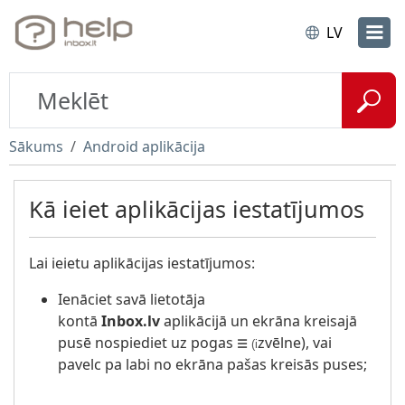
LV
Sākums
Android aplikācija
Kā ieiet aplikācijas iestatījumos
Lai ieietu aplikācijas iestatījumos:
Ienāciet savā lietotāja
kontā
Inbox.lv
aplikācijā un ekrāna kreisajā
pusē nospiediet uz pogas
zvēlne), vai
☰
(i
pavelc pa labi no ekrāna pašas kreisās puses;