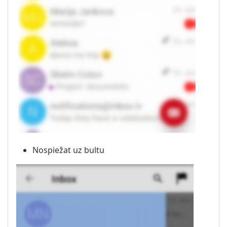
Nospiežat uz bultu