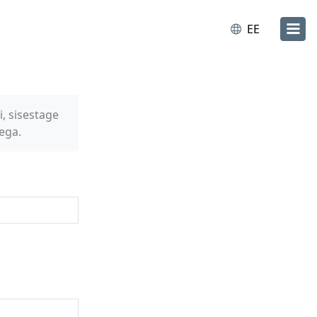
EE
i, sisestage
ega.