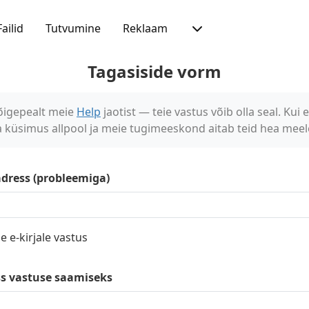
Failid
Tutvumine
Reklaam
Tagasiside vorm
õigepealt meie
Help
jaotist — teie vastus võib olla seal. Kui e
 küsimus allpool ja meie tugimeeskond aitab teid hea meel
adress (probleemiga)
e e-kirjale vastus
ss vastuse saamiseks