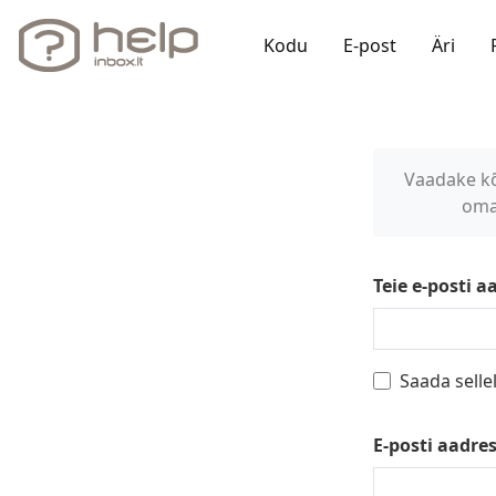
Kodu
E-post
Äri
Vaadake k
oma
Teie e-posti a
Saada sellel
E-posti aadre