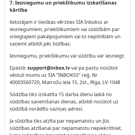
7. Iesniegumu un priekšlikumu izskatīšanas
kārtība
lietotājam ir tiesības vērsties SIA Inbokss ar
iesniegumiem, priekšlikumiem vai sūdzībām par
sniegtajiem pakalpojumiem vai to nepilnībām un
saņemt atbildi pēc būtības.
Iesniegumu, priekšlikumu vai sūdzību var iesniegt:
Epastā:
support@inbox.lv
vai pa pastu nosūtot
vēstuli mums uz SIA “INBOKSS” reģ. Nr
40003560720, Matrožu iela 15, 2st., Rīga, LV-1048
Sūdzība tiks izskatīta 15 darba dienu laikā no
sūdzības saņemšanas dienas, atbildi nosūtot uz
sūdzībā norādīto saziņas adresi.
Ja sūdzība tiks atzīta par nepamatotu un Jūs
sūdzības atzīšanai par nepamatotu nepiekritīsiet,