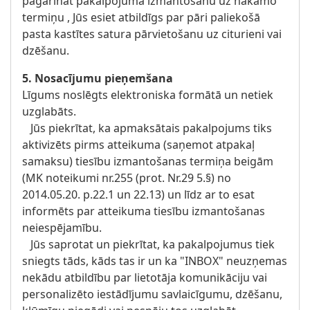
pagarināt pakalpojuma izmantošanu uz nākamo
termiņu , Jūs esiet atbildīgs par pāri paliekošā
pasta kastītes satura pārvietošanu uz citurieni vai
dzēšanu.
5. Nosacījumu pieņemšana
Līgums noslēgts elektroniska formātā un netiek
uzglabāts.
Jūs piekrītat, ka apmaksātais pakalpojums tiks
aktivizēts pirms atteikuma (saņemot atpakaļ
samaksu) tiesību izmantošanas termiņa beigām
(MK noteikumi nr.255 (prot. Nr.29 5.§) no
2014.05.20. p.22.1 un 22.13) un līdz ar to esat
informēts par atteikuma tiesību izmantošanas
neiespējamību.
Jūs saprotat un piekrītat, ka pakalpojumus tiek
sniegts tāds, kāds tas ir un ka "INBOX" neuzņemas
nekādu atbildību par lietotāja komunikāciju vai
personalizēto iestādījumu savlaicīgumu, dzēšanu,