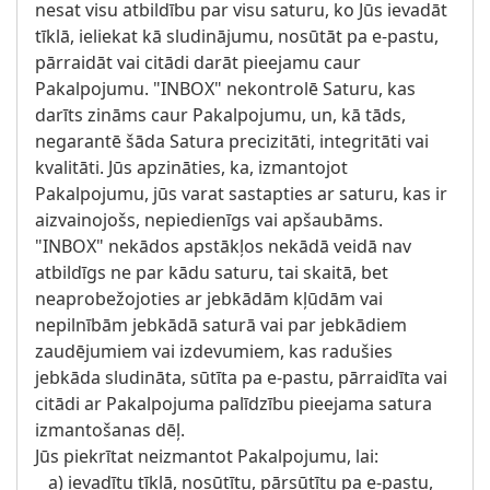
nesat visu atbildību par visu saturu, ko Jūs ievadāt
tīklā, ieliekat kā sludinājumu, nosūtāt pa e-pastu,
pārraidāt vai citādi darāt pieejamu caur
Pakalpojumu. "INBOX" nekontrolē Saturu, kas
darīts zināms caur Pakalpojumu, un, kā tāds,
negarantē šāda Satura precizitāti, integritāti vai
kvalitāti. Jūs apzināties, ka, izmantojot
Pakalpojumu, jūs varat sastapties ar saturu, kas ir
aizvainojošs, nepiedienīgs vai apšaubāms.
"INBOX" nekādos apstākļos nekādā veidā nav
atbildīgs ne par kādu saturu, tai skaitā, bet
neaprobežojoties ar jebkādām kļūdām vai
nepilnībām jebkādā saturā vai par jebkādiem
zaudējumiem vai izdevumiem, kas radušies
jebkāda sludināta, sūtīta pa e-pastu, pārraidīta vai
citādi ar Pakalpojuma palīdzību pieejama satura
izmantošanas dēļ.
Jūs piekrītat neizmantot Pakalpojumu, lai:
a) ievadītu tīklā, nosūtītu, pārsūtītu pa e-pastu,