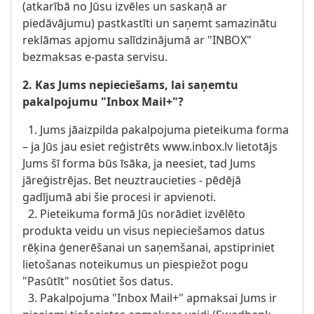
(atkarībā no Jūsu izvēles un saskaņā ar
piedāvājumu) pastkastīti un saņemt samazinātu
reklāmas apjomu salīdzinājumā ar "INBOX"
bezmaksas e-pasta servisu.
2. Kas Jums nepieciešams, lai saņemtu
pakalpojumu "Inbox Mail+"?
1. Jums jāaizpilda pakalpojuma pieteikuma forma
– ja Jūs jau esiet reģistrēts www.inbox.lv lietotājs
Jums šī forma būs īsāka, ja neesiet, tad Jums
jāreģistrējas. Bet neuztraucieties - pēdējā
gadījumā abi šie procesi ir apvienoti.
2. Pieteikuma formā Jūs norādiet izvēlēto
produkta veidu un visus nepieciešamos datus
rēķina ģenerēšanai un saņemšanai, apstipriniet
lietošanas noteikumus un piespiežot pogu
"Pasūtīt" nosūtiet šos datus.
3. Pakalpojuma "Inbox Mail+" apmaksai Jums ir