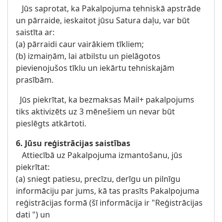
Jūs saprotat, ka Pakalpojuma tehniskā apstrāde
un pārraide, ieskaitot jūsu Satura daļu, var būt
saistīta ar:
(a) pārraidi caur vairākiem tīkliem;
(b) izmaiņām, lai atbilstu un pielāgotos
pievienojušos tīklu un iekārtu tehniskajām
prasībām.
Jūs piekrītat, ka bezmaksas Mail+ pakalpojums
tiks aktivizēts uz 3 mēnešiem un nevar būt
pieslēgts atkārtoti.
6. Jūsu reģistrācijas saistības
Attiecībā uz Pakalpojuma izmantošanu, jūs
piekrītat:
(a) sniegt patiesu, precīzu, derīgu un pilnīgu
informāciju par jums, kā tas prasīts Pakalpojuma
reģistrācijas formā (šī informācija ir "Reģistrācijas
dati ") un