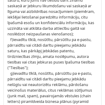
saturu, kuru jums nav tiesību darīt zināmu
saskaņā ar jebkuru likumdošanu vai saskaņā ar
līguma vai aizbildnības nosacījumiem (piemēram,
iekšējai lietošanai paredzētu informāciju, citu
īpašumā esošu un konfidenciālu informāciju, kas
uzzināta vai atklāta darba attiecību gaitā vai
noslēdzot neizpaušanas vienošanos);
f)ievadītu tīklā, nosūtītu, pārsūtītu pa e-pastu,
pārraidītu vai citādi darītu pieejamu jebkādu
saturu, kas pārkāpj jebkādas patentu,
tirdzniecības zīmju, amata noslēpumu, autora
tiesības vai citas jebkuras puses īpašuma tiesības
("Tiesības");
g)ievadītu tīklā, nosūtītu, pārsūtītu pa e-pastu,
pārraidītu vai citādi darītu pieejamu jebkādu
nelūgtu vai neautorizētu reklāmu, pārdošanu
veicinošus materiālus, citus reklāmas sūtījumus
(junk mail, spam), pavairojamās vēstules (chain
letters) piramīdveida biznesa plānus (pyramid