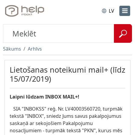
LV
Sākums
Arhīvs
Lietošanas noteikumi mail+ (līdz
15/07/2019)
Laipni lūdzam INBOX MAIL+!
SIA "INBOKSS" reģ. Nr. LV40003560720, turpmāk
tekstā "INBOX", sniedz Jums savus pakalpojumus
saskaņā ar sekojošiem Pakalpojumu
nosacījumiem - turpmāk tekstā "PKN", kurus mēs