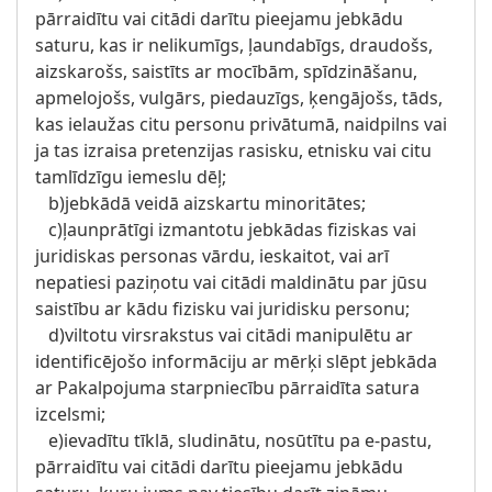
pārraidītu vai citādi darītu pieejamu jebkādu
saturu, kas ir nelikumīgs, ļaundabīgs, draudošs,
aizskarošs, saistīts ar mocībām, spīdzināšanu,
apmelojošs, vulgārs, piedauzīgs, ķengājošs, tāds,
kas ielaužas citu personu privātumā, naidpilns vai
ja tas izraisa pretenzijas rasisku, etnisku vai citu
tamlīdzīgu iemeslu dēļ;
b)jebkādā veidā aizskartu minoritātes;
c)ļaunprātīgi izmantotu jebkādas fiziskas vai
juridiskas personas vārdu, ieskaitot, vai arī
nepatiesi paziņotu vai citādi maldinātu par jūsu
saistību ar kādu fizisku vai juridisku personu;
d)viltotu virsrakstus vai citādi manipulētu ar
identificējošo informāciju ar mērķi slēpt jebkāda
ar Pakalpojuma starpniecību pārraidīta satura
izcelsmi;
e)ievadītu tīklā, sludinātu, nosūtītu pa e-pastu,
pārraidītu vai citādi darītu pieejamu jebkādu