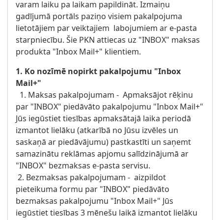
varam laiku pa laikam papildināt. Izmaiņu
gadījumā portāls paziņo visiem pakalpojuma
lietotājiem par veiktajiem labojumiem ar e-pasta
starpniecību. Šie PKN attiecas uz "INBOX" maksas
produkta "Inbox Mail+" klientiem.
1. Ko nozīmē nopirkt pakalpojumu "Inbox
Mail+"
1. Maksas pakalpojumam - Apmaksājot rēķinu
par "INBOX" piedāvāto pakalpojumu "Inbox Mail+"
Jūs iegūstiet tiesības apmaksātajā laika periodā
izmantot lielāku (atkarībā no Jūsu izvēles un
saskaņā ar piedāvājumu) pastkastīti un saņemt
samazinātu reklāmas apjomu salīdzinājumā ar
"INBOX" bezmaksas e-pasta servisu.
2. Bezmaksas pakalpojumam - aizpildot
pieteikuma formu par "INBOX" piedāvāto
bezmaksas pakalpojumu "Inbox Mail+" Jūs
iegūstiet tiesības 3 mēnešu laikā izmantot lielāku