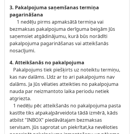
3. Pakalpojuma saņemšanas termiņa
pagarināšana
1 nedēļu pirms apmaksātā termiņa vai
bezmaksas pakalpojuma derīguma beigām Jūs
saņemsiet atgādinājumu, kurā būs norādīti
pakalpojuma pagarināšanas vai atteikšanās
nosacījumi.
4. Atteikšanās no pakalpojuma
Pakalpojums tiek piešķirts uz noteiktu termiņu,
kas nav dalāms. Līdz ar to ari pakalpojums nav
dalāms. Ja Jūs vēlaties atteikties no pakalpojuma
nauda par neizmantoto laika periodu netiek
atgriezta.
1 nedēļu pēc atteikšanās no pakalpojuma pasta
kastīte tiks atpakaļpārveidota tādā izmērā, kāds
atbilst "INBOX" piedāvātajam bezmaksas
servisam. Jūs saprotat un piekrītat,ka nevēloties