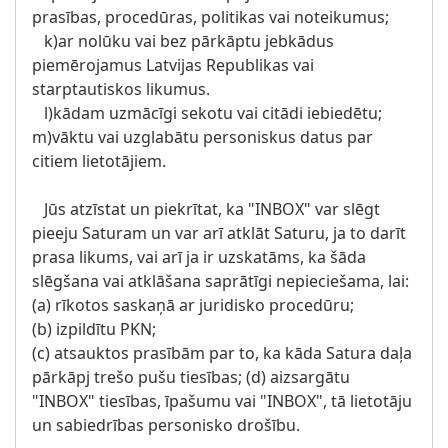
prasības, procedūras, politikas vai noteikumus;
k)ar nolūku vai bez pārkāptu jebkādus
piemērojamus Latvijas Republikas vai
starptautiskos likumus.
l)kādam uzmācīgi sekotu vai citādi iebiedētu;
m)vāktu vai uzglabātu personiskus datus par
citiem lietotājiem.
Jūs atzīstat un piekrītat, ka "INBOX" var slēgt
pieeju Saturam un var arī atklāt Saturu, ja to darīt
prasa likums, vai arī ja ir uzskatāms, ka šāda
slēgšana vai atklāšana saprātīgi nepieciešama, lai:
(a) rīkotos saskaņā ar juridisko procedūru;
(b) izpildītu PKN;
(c) atsauktos prasībām par to, ka kāda Satura daļa
pārkāpj trešo pušu tiesības; (d) aizsargātu
"INBOX" tiesības, īpašumu vai "INBOX", tā lietotāju
un sabiedrības personisko drošību.