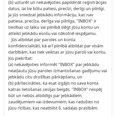
(b) uzturēt un nekavējoties papildināt reģistrācijas
datus, lai tie būtu patiesi, precīzi, derīgi un pilnīgi.
Ja jūs sniedzat jebkādu informāciju, kas nav
patiesa, precīza, derīga vai pilnīga, "INBOX" ir
tiesības uz laiku vai pilnībā slēgt jūsu kontu un
atteikt jebkādu esošu vai nākotnē iespējamu.
Jūs atbildat par paroles un konta
konfidencialitāti, kā arī pilnībā atbildat par visām
darbībām, kas tiek veiktas ar jūsu paroli vai kontu.
Jūs piekrītat:
(a) nekavējoties informēt "INBOX" par jebkādu
neatļautu jūsu paroles izmantošanas gadījumu vai
jebkādu citu drošības pārkāpšanu, un
(b) pārliecināties, ka esat izgājis no sava konta
katras lietošanas sesijas beigās. "INBOX" nespēj
būt un nebūs atbildīgs par jebkādiem
zaudējumiem vai izdevumiem, kas radušies no
jūsu rīcības, kas neatbilst 6. sadaļas prasībām.