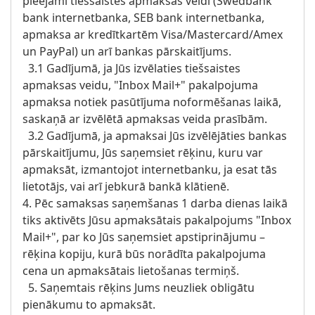
pieejami tiešsaistes apmaksas veidi (Swedbank
bank internetbanka, SEB bank internetbanka,
apmaksa ar kredītkartēm Visa/Mastercard/Amex
un PayPal) un arī bankas pārskaitījums.
3.1 Gadījumā, ja Jūs izvēlaties tiešsaistes
apmaksas veidu, "Inbox Mail+" pakalpojuma
apmaksa notiek pasūtījuma noformēšanas laikā,
saskaņā ar izvēlētā apmaksas veida prasībām.
3.2 Gadījumā, ja apmaksai Jūs izvēlējāties bankas
pārskaitījumu, Jūs saņemsiet rēķinu, kuru var
apmaksāt, izmantojot internetbanku, ja esat tās
lietotājs, vai arī jebkurā bankā klātienē.
4. Pēc samaksas saņemšanas 1 darba dienas laikā
tiks aktivēts Jūsu apmaksātais pakalpojums "Inbox
Mail+", par ko Jūs saņemsiet apstiprinājumu –
rēķina kopiju, kurā būs norādīta pakalpojuma
cena un apmaksātais lietošanas termiņš.
5. Saņemtais rēķins Jums neuzliek obligātu
pienākumu to apmaksāt.