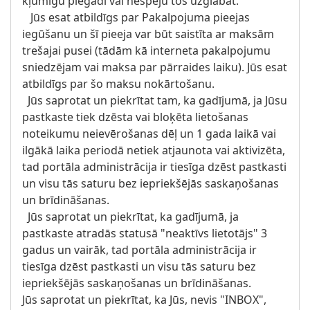
kļūmīgu piegādi vai nespēju tos uzglabāt.
Jūs esat atbildīgs par Pakalpojuma pieejas
iegūšanu un šī pieeja var būt saistīta ar maksām
trešajai pusei (tādām kā interneta pakalpojumu
sniedzējam vai maksa par pārraides laiku). Jūs esat
atbildīgs par šo maksu nokārtošanu.
Jūs saprotat un piekrītat tam, ka gadījumā, ja Jūsu
pastkaste tiek dzēsta vai bloķēta lietošanas
noteikumu neievērošanas dēļ un 1 gada laikā vai
ilgākā laika periodā netiek atjaunota vai aktivizēta,
tad portāla administrācija ir tiesīga dzēst pastkasti
un visu tās saturu bez iepriekšējās saskaņošanas
un brīdināšanas.
Jūs saprotat un piekrītat, ka gadījumā, ja
pastkaste atradās statusā "neaktīvs lietotājs" 3
gadus un vairāk, tad portāla administrācija ir
tiesīga dzēst pastkasti un visu tās saturu bez
iepriekšējās saskaņošanas un brīdināšanas.
Jūs saprotat un piekrītat, ka Jūs, nevis "INBOX",