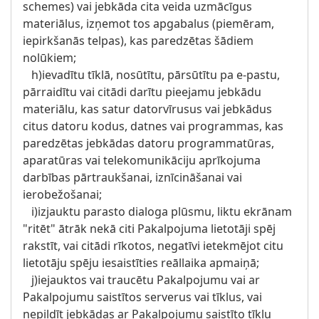
schemes) vai jebkāda cita veida uzmācīgus
materiālus, izņemot tos apgabalus (piemēram,
iepirkšanās telpas), kas paredzētas šādiem
nolūkiem;
h)ievadītu tīklā, nosūtītu, pārsūtītu pa e-pastu,
pārraidītu vai citādi darītu pieejamu jebkādu
materiālu, kas satur datorvīrusus vai jebkādus
citus datoru kodus, datnes vai programmas, kas
paredzētas jebkādas datoru programmatūras,
aparatūras vai telekomunikāciju aprīkojuma
darbības pārtraukšanai, iznīcināšanai vai
ierobežošanai;
i)izjauktu parasto dialoga plūsmu, liktu ekrānam
"ritēt" ātrāk nekā citi Pakalpojuma lietotāji spēj
rakstīt, vai citādi rīkotos, negatīvi ietekmējot citu
lietotāju spēju iesaistīties reāllaika apmaiņā;
j)iejauktos vai traucētu Pakalpojumu vai ar
Pakalpojumu saistītos serverus vai tīklus, vai
nepildīt jebkādas ar Pakalpojumu saistīto tīklu