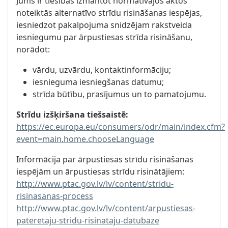
Jums ir tiesības izmantot normatīvajos aktos
noteiktās alternatīvo strīdu risināšanas iespējas,
iesniedzot pakalpojuma snidzējam rakstveida
iesniegumu par ārpustiesas strīda risināšanu,
norādot:
vārdu, uzvārdu, kontaktinformāciju;
iesnieguma iesniegšanas datumu;
strīda būtību, prasījumus un to pamatojumu.
Strīdu izšķiršana tiešsaistē:
https://ec.europa.eu/consumers/odr/main/index.cfm?
event=main.home.chooseLanguage
Informācija par ārpustiesas strīdu risināšanas
iespējām un ārpustiesas strīdu risinātājiem:
http://www.ptac.gov.lv/lv/content/stridu-
risinasanas-process
http://www.ptac.gov.lv/lv/content/arpustiesas-
pateretaju-stridu-risinataju-datubaze