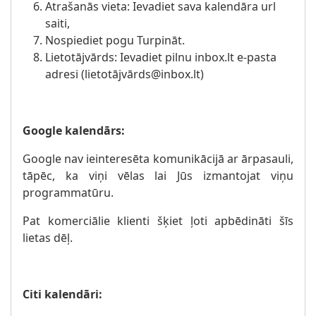
Atrašanās vieta: Ievadiet sava kalendāra url
saiti,
Nospiediet pogu Turpināt.
Lietotājvārds: Ievadiet pilnu inbox.lt e-pasta
adresi (lietotājvārds@inbox.lt)
Google kalendārs:
Google nav ieinteresēta komunikācijā ar ārpasauli,
tāpēc, ka viņi vēlas lai Jūs izmantojat viņu
programmatūru.
Pat komerciālie klienti šķiet ļoti apbēdināti šīs
lietas dēļ.
Citi kalendāri: