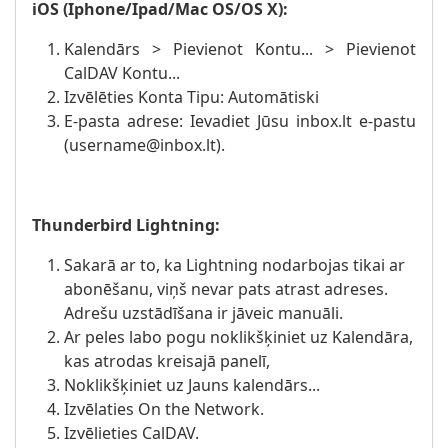
iOS (Iphone/Ipad/Mac OS/OS X):
Kalendārs > Pievienot Kontu... > Pievienot
CalDAV Kontu...
Izvēlēties Konta Tipu: Automātiski
E-pasta adrese: Ievadiet Jūsu inbox.lt e-pastu
(username@inbox.lt).
Thunderbird Lightning:
Sakarā ar to, ka Lightning nodarbojas tikai ar
abonēšanu, viņš nevar pats atrast adreses.
Adrešu uzstādīšana ir jāveic manuāli.
Ar peles labo pogu noklikšķiniet uz Kalendāra,
kas atrodas kreisajā panelī,
Noklikšķiniet uz Jauns kalendārs...
Izvēlaties On the Network.
Izvēlieties CalDAV.