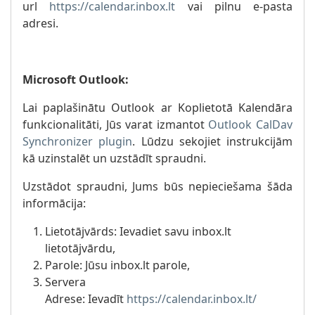
url
https://calendar.inbox.lt
vai pilnu e-pasta
adresi.
Microsoft Outlook:
Lai paplašinātu Outlook ar Koplietotā Kalendāra
funkcionalitāti, Jūs varat izmantot
Outlook CalDav
Synchronizer plugin
. Lūdzu sekojiet instrukcijām
kā uzinstalēt un uzstādīt spraudni.
Uzstādot spraudni, Jums būs nepieciešama šāda
informācija:
Lietotājvārds: Ievadiet savu inbox.lt
lietotājvārdu,
Parole: Jūsu inbox.lt parole,
Servera
Adrese: Ievadīt
https://calendar.inbox.lt/