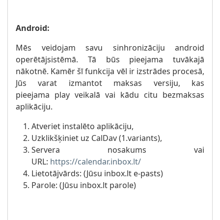
Android:
Mēs veidojam savu sinhronizāciju android
operētājsistēmā. Tā būs pieejama tuvākajā
nākotnē. Kamēr šī funkcija vēl ir izstrādes procesā,
Jūs varat izmantot maksas versiju, kas
pieejama play veikalā vai kādu citu bezmaksas
aplikāciju.
Atveriet instalēto aplikāciju,
Uzklikšķiniet uz CalDav (1.variants),
Servera nosakums vai
URL:
https://calendar.inbox.lt/
Lietotājvārds: (Jūsu inbox.lt e-pasts)
Parole: (Jūsu inbox.lt parole)