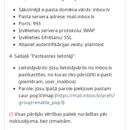
Sākotnējā e-pasta domēna vārds: inbox.lv
Pasta servera adrese: mail.inbox.lv
Ports: 993
Izvēlieties servera protokolu: IMAP
Izvēlieties šifrēšanu: SSL
Atlasiet autentifikācijas veidu: plaintext
4. Sadaļā "Pastkastes lietotāji".
Lietotājvārds: Jūsu lietotājvārds no inbox.lv
pastkastītes, no kuras tiks pārsūtīti e-pasti
(piemēram, user_mailbox)
Parole: jūsu īpašā parole piekļuvei pastam
caur pop3/imap (
https://mail.inbox.lv/prefs?
group=enable_pop3
)
(!)
Visas pārējās vērtības paliek norādītas pēc
noklusējuma, bez izmaiņām.