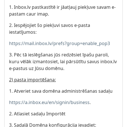
1. Inbox.lv pastkastītē ir jāatļauj piekļuve savam e-
pastam caur imap.
2. Iespējojiet šo piekļuvi savos e-pasta
iestatījumos:
https://mail.inbox.lv/prefs?group=enable_pop3
3. Pēc tā ieslēgšanas jūs redzēsiet īpašu paroli,
kuru vēlāk izmantosiet, lai pārsūtītu savus inbox.lv
e-pastus uz Jūsu domēnu.
2) pasta importēšana:
1. Atveriet sava domēna administrēšanas sadaļu
https://a.inbox.eu/en/signin/business
.
2. Atlasiet sadaļu Importēt
3. Sadaļā Domēna konfigurācija ievadiet: