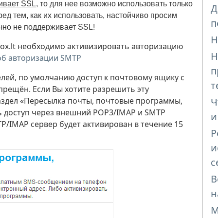
ивает SSL
, то для нее возможно использовать только
Д
ред тем, как их использовать, настойчиво просим
п
чно не поддерживает SSL!
Н
box.lt необходимо активизировать авторизацию
Н
об авторизации SMTP
п
лей, по умолчанию доступ к почтовому ящику с
т
ещён. Если Вы хотите разрешить эту
аздел «Пересылка почты, почтовые программы,
Ч
 доступ через внешний POP3/IMAP и SMTP
и
P/IMAP сервер будет активирован в течение 15
Р
и
с
В
н
М