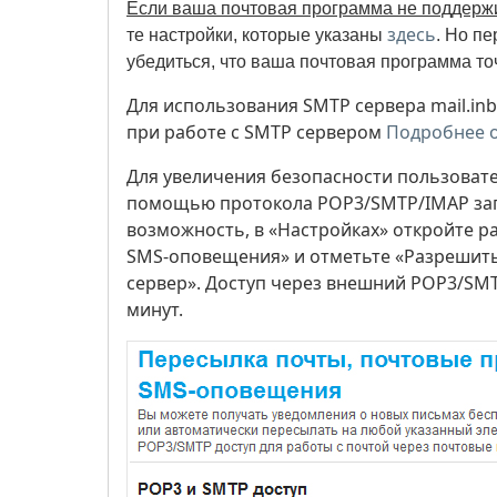
Если ваша почтовая программа не поддерж
здесь
те настройки, которые указаны
. Но пе
убедиться, что ваша почтовая программа то
Для использования SMTP сервера mail.in
при работе с SMTP сервером
Подробнее 
Для увеличения безопасности пользовате
помощью протокола POP3/SMTP/IMAP запр
возможность, в «Настройках» откройте р
SMS-оповещения» и отметьте «Разрешить
сервер». Доступ через внешний POP3/SMT
минут.