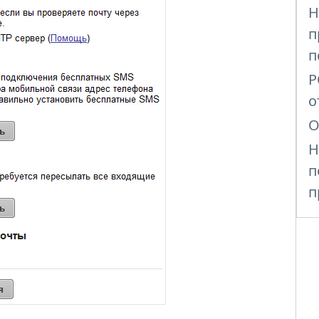
Н
п
п
P
о
О
Н
п
п