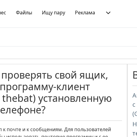
нес
Файлы
Ищу пару
Реклама
 проверять свой ящик,
 программу-клиент
А
d, thebat) установленную
с
телефоне?
(
Н
уп к почте и к сообщениям. Для пользователей
т
бы использовать почтовую программу и с ее