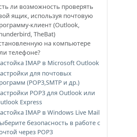
сть ли возможность проверять
вой ящик, используя почтовую
рограмму-клиент (Outlook,
hunderbird, TheBat)
становленную на компьютере
ли телефоне?
астойка IMAP в Microsoft Outlook
астройки для почтовых
рограмм (POP3,SMTP и др.)
астройки POP3 для Outlook или
utlook Express
астойка IMAP в Windows Live Mail
ыберите безопасность в работе с
очтой через POP3