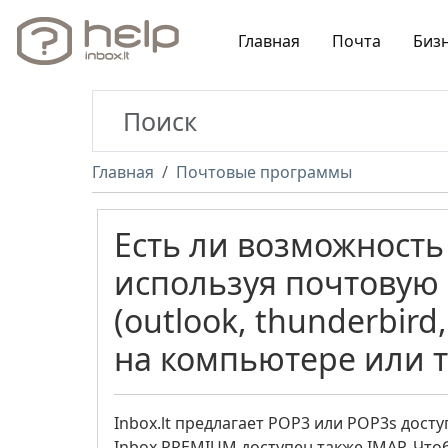
Главная
Почта
Биз
Главная
Почтовые программы
Есть ли возможность
используя почтовую
(outlook, thunderbir
на компьютере или 
Inbox.lt предлагает POP3 или POP3s дост
Inbox PREMIUM доступен также IMAP. Что