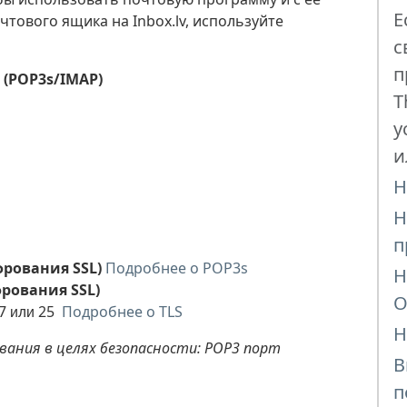
Е
ового ящика на Inbox.lv, используйте
с
п
 (POP3s/IMAP)
T
у
и
Н
Н
п
рования SSL)
Подробнее о POP3s
Н
рования SSL)
O
87
л
25
Подробнее о TLS
и
и
Н
вания в целях безопасности: РОР3 порт
В
п