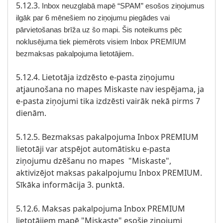
5.12.3.
Inbox neuzglab
ā
map
ē “
SPAM
”
eso
š
os zi
ņ
ojumus
ilg
ā
k par
6
m
ē
ne
š
iem no zi
ņ
ojumu pieg
ā
des vai
p
ā
rvieto
š
anas br
īž
a uz
š
o mapi
. Š
is noteikums p
ē
c
noklus
ē
juma tiek piem
ē
rots visiem Inbox PREMIUM
bezmaksas pakalpojuma lietot
ā
jiem
.
5.12.4. Lietotāja izdzēsto e-pasta ziņojumu
atjaunošana no mapes Miskaste nav iespējama, ja
e-pasta ziņojumi tika izdzēsti vairāk nekā pirms 7
dienām.
5.12.5. Bezmaksas pakalpojuma Inbox PREMIUM
lietotāji var atspējot automātisku e-pasta
ziņojumu dzēšanu no mapes "Miskaste",
aktivizējot maksas pakalpojumu Inbox PREMIUM.
Sīkāka informācija 3. punktā.
5.12.6. Maksas pakalpojuma Inbox PREMIUM
lietotājiem mapē "Miskaste" esošie ziņojumi