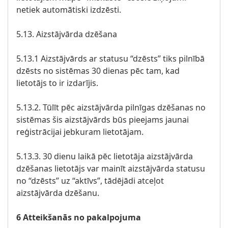
netiek automātiski izdzēsti.
5.13. Aizstājvārda dzēšana
5.13.1 Aizstājvārds ar statusu “dzēsts” tiks pilnībā
dzēsts no sistēmas 30 dienas pēc tam, kad
lietotājs to ir izdarījis.
5.13.2. Tūlīt pēc aizstājvārda pilnīgas dzēšanas no
sistēmas šis aizstājvārds būs pieejams jaunai
reģistrācijai jebkuram lietotājam.
5.13.3. 30 dienu laikā pēc lietotāja aizstājvārda
dzēšanas lietotājs var mainīt aizstājvārda statusu
no “dzēsts” uz “aktīvs”, tādējādi atceļot
aizstājvārda dzēšanu.
6 Atteikšanās no pakalpojuma