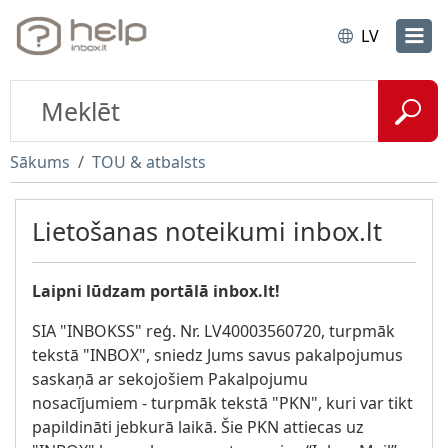
LV
Sākums
TOU & atbalsts
Lietošanas noteikumi inbox.lt
Laipni lūdzam portālā inbox.lt!
SIA "INBOKSS" reģ. Nr. LV40003560720, turpmāk
tekstā "INBOX", sniedz Jums savus pakalpojumus
saskaņā ar sekojošiem Pakalpojumu
nosacījumiem - turpmāk tekstā "PKN", kuri var tikt
papildināti jebkurā laikā. Šie PKN attiecas uz