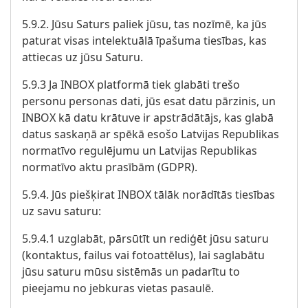
5.9.2. Jūsu Saturs paliek jūsu, tas nozīmē, ka jūs
paturat visas intelektuālā īpašuma tiesības, kas
attiecas uz jūsu Saturu.
5.9.3 Ja INBOX platformā tiek glabāti trešo
personu personas dati, jūs esat datu pārzinis, un
INBOX kā datu krātuve ir apstrādātājs, kas glabā
datus saskaņā ar spēkā esošo Latvijas Republikas
normatīvo regulējumu un Latvijas Republikas
normatīvo aktu prasībām (GDPR).
5.9.4. Jūs piešķirat INBOX tālāk norādītās tiesības
uz savu saturu:
5.9.4.1 uzglabāt, pārsūtīt un rediģēt jūsu saturu
(kontaktus, failus vai fotoattēlus), lai saglabātu
jūsu saturu mūsu sistēmās un padarītu to
pieejamu no jebkuras vietas pasaulē.