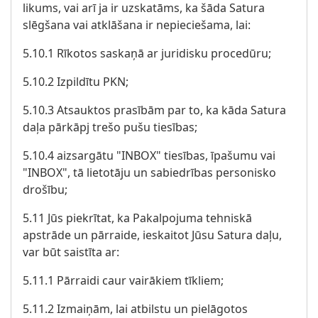
likums, vai arī ja ir uzskatāms, ka šāda Satura
slēgšana vai atklāšana ir nepieciešama, lai:
5.10.1 Rīkotos saskaņā ar juridisku procedūru;
5.10.2 Izpildītu PKN;
5.10.3 Atsauktos prasībām par to, ka kāda Satura
daļa pārkāpj trešo pušu tiesības;
5.10.4 aizsargātu "INBOX" tiesības, īpašumu vai
"INBOX", tā lietotāju un sabiedrības personisko
drošību;
5.11 Jūs piekrītat, ka Pakalpojuma tehniskā
apstrāde un pārraide, ieskaitot Jūsu Satura daļu,
var būt saistīta ar:
5.11.1 Pārraidi caur vairākiem tīkliem;
5.11.2 Izmaiņām, lai atbilstu un pielāgotos