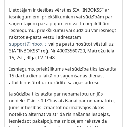
Lietotājam ir tiesības vērsties SIA "INBOKSS" ar
iesniegumiem, priekšlikumiem vai sūdzībām par
saņemtajiem pakalpojumiem vai to nepilnībām.
Iesniegumu, priekšlikumu vai sūdzību var iesniegt
rakstot e-pasta vēstuli adresātam
support@inbox.lt
vai pa pastu nosūtot vēstuli uz
SIA “INBOKSS” reģ. Nr 40003560720, Matrožu iela
15, 2st., Rīga, LV-1048.
Iesniegums, priekšlikums vai sūdzība tiks izskatīta
15 darba dienu laikā no saņemšanas dienas,
atbildi nosūtot uz norādīto saziņas adresi.
Ja sūdzība tiks atzīta par nepamatotu un Jūs
nepiekritīsiet sūdzības atzīšanai par nepamatotu,
Jums ir tiesības izmantot normatīvajos aktos
noteikto alternatīvā strīda risināšanas iespējas,
iesniedzot pakalpojuma snidzējam rakstveida