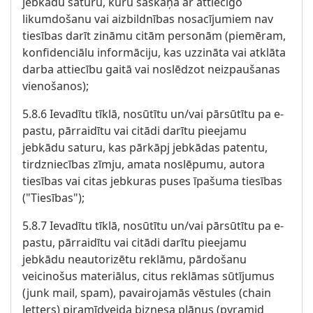
jebkādu saturu, kuru saskaņā ar attiecīgo
likumdošanu vai aizbildnības nosacījumiem nav
tiesības darīt zināmu citām personām (piemēram,
konfidenciālu informāciju, kas uzzināta vai atklāta
darba attiecību gaitā vai noslēdzot neizpaušanas
vienošanos);
5.8.6 Ievadītu tīklā, nosūtītu un/vai pārsūtītu pa e-
pastu, pārraidītu vai citādi darītu pieejamu
jebkādu saturu, kas pārkāpj jebkādas patentu,
tirdzniecības zīmju, amata noslēpumu, autora
tiesības vai citas jebkuras puses īpašuma tiesības
("Tiesības");
5.8.7 Ievadītu tīklā, nosūtītu un/vai pārsūtītu pa e-
pastu, pārraidītu vai citādi darītu pieejamu
jebkādu neautorizētu reklāmu, pārdošanu
veicinošus materiālus, citus reklāmas sūtījumus
(junk mail, spam), pavairojamās vēstules (chain
letters) piramīdveida biznesa plānus (pyramid