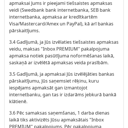
apmaksai Jums ir pieejami tiešsaistes apmaksas
veidi (Swedbank bank internetbanka, SEB bank
internetbanka, apmaksa ar kredītkartēm
Visa/Mastercard/Amex un PayPal), kā arī bankas
pārskaitījums.
3.4 Gadījumā, ja Jūs izvēlaties tiešsaistes apmaksas
veidu, maksas "Inbox PREMIUM" pakalpojuma
apmaksa notiek pasūtījuma noformēšanas laikā,
saskaņā ar izvēlētā apmaksas veida prasībām.
3.5 Gadījumā, ja apmaksai Jūs izvēlējāties bankas
pārskaitījumu, Jūs saņemsiet rēķinu, kuru
iespējams apmaksāt gan izmantojot
internetbanku, gan tas ir izdarāms jebkurā bankā
klātienē.
3.6 Pēc samaksas saņemšanas, 1 darba dienas
laikā tiks aktivizēts Jūsu apmaksātais "Inbox
PREMIUM" pakalpojums. Pēc pakalpojuma