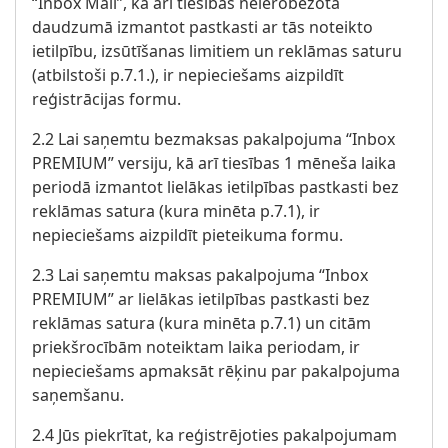
“Inbox Mail”, kā arī tiesības neierobežotā
daudzumā izmantot pastkasti ar tās noteikto
ietilpību, izsūtīšanas limitiem un reklāmas saturu
(atbilstoši p.7.1.), ir nepieciešams aizpildīt
reģistrācijas formu.
2.2 Lai saņemtu bezmaksas pakalpojuma “Inbox
PREMIUM” versiju, kā arī tiesības 1 mēneša laika
periodā izmantot lielākas ietilpības pastkasti bez
reklāmas satura (kura minēta p.7.1), ir
nepieciešams aizpildīt pieteikuma formu.
2.3 Lai saņemtu maksas pakalpojuma “Inbox
PREMIUM” ar lielākas ietilpības pastkasti bez
reklāmas satura (kura minēta p.7.1) un citām
priekšrocībām noteiktam laika periodam, ir
nepieciešams apmaksāt rēķinu par pakalpojuma
saņemšanu.
2.4 Jūs piekrītat, ka reģistrējoties pakalpojumam