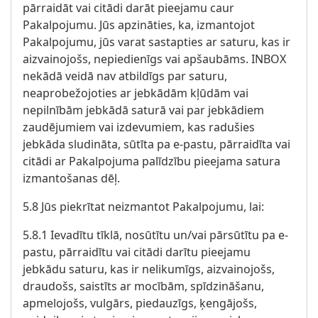
pārraidāt vai citādi darāt pieejamu caur
Pakalpojumu. Jūs apzināties, ka, izmantojot
Pakalpojumu, jūs varat sastapties ar saturu, kas ir
aizvainojošs, nepiedienīgs vai apšaubāms. INBOX
nekādā veidā nav atbildīgs par saturu,
neaprobežojoties ar jebkādām kļūdām vai
nepilnībām jebkādā saturā vai par jebkādiem
zaudējumiem vai izdevumiem, kas radušies
jebkāda sludināta, sūtīta pa e-pastu, pārraidīta vai
citādi ar Pakalpojuma palīdzību pieejama satura
izmantošanas dēļ.
5.8 Jūs piekrītat neizmantot Pakalpojumu, lai:
5.8.1 Ievadītu tīklā, nosūtītu un/vai pārsūtītu pa e-
pastu, pārraidītu vai citādi darītu pieejamu
jebkādu saturu, kas ir nelikumīgs, aizvainojošs,
draudošs, saistīts ar mocībām, spīdzināšanu,
apmelojošs, vulgārs, piedauzīgs, ķengājošs,