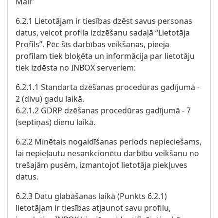
Mail”
6.2.1 Lietotājam ir tiesības dzēst savus personas
datus, veicot profila izdzēšanu sadaļā “Lietotāja
Profils”. Pēc šīs darbības veikšanas, pieeja
profilam tiek bloķēta un informācija par lietotāju
tiek izdēsta no INBOX serveriem:
6.2.1.1 Standarta dzēšanas procedūras gadījumā -
2 (divu) gadu laikā.
6.2.1.2 GDRP dzēšanas procedūras gadījumā - 7
(septiņas) dienu laikā.
6.2.2 Minētais nogaidīšanas periods nepieciešams,
lai nepieļautu nesankcionētu darbību veikšanu no
trešajām pusēm, izmantojot lietotāja piekļuves
datus.
6.2.3 Datu glabāšanas laikā (Punkts 6.2.1)
lietotājam ir tiesības atjaunot savu profilu,