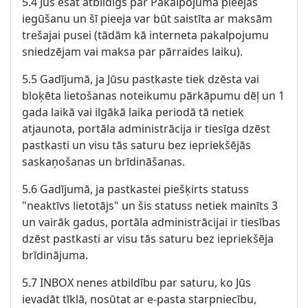
5.4 Jūs esat atbildīgs par Pakalpojuma pieejas
iegūšanu un šī pieeja var būt saistīta ar maksām
trešajai pusei (tādām kā interneta pakalpojumu
sniedzējam vai maksa par pārraides laiku).
5.5 Gadījumā, ja Jūsu pastkaste tiek dzēsta vai
bloķēta lietošanas noteikumu pārkāpumu dēļ un 1
gada laikā vai ilgākā laika periodā tā netiek
atjaunota, portāla administrācija ir tiesīga dzēst
pastkasti un visu tās saturu bez iepriekšējās
saskaņošanas un brīdināšanas.
5.6 Gadījumā, ja pastkastei piešķirts statuss
"neaktīvs lietotājs" un šis statuss netiek mainīts 3
un vairāk gadus, portāla administrācijai ir tiesības
dzēst pastkasti ar visu tās saturu bez iepriekšēja
brīdinājuma.
5.7 INBOX nenes atbildību par saturu, ko Jūs
ievadāt tīklā, nosūtat ar e-pasta starpniecību,