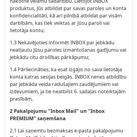
nākotnē vēlamu sadarbību. Lietojot INBOX
produktus, Jūs atbildat par savas paroles un konta
konfidencialitāti, kā arī pilnībā atbildat par visām
darbībām, kas tiek veiktas ar Jūsu paroli vai
lietotāja kontu;
1.3 Nekavējoties informēt INBOX par jebkādu
neatļautu Jūsu paroles izmantošanas gadījumu vai
jebkādu citu drošības pārkāpumu;
1.4 Pārliecināties, ka esat izgājis no sava lietotāja
konta katras sesijas beigās. INBOX nenes atbildību
par jebkāda veida radušajiem zaudējumiem vai
izdevumiem, ja tie neatbilst 6. sadaļas noteiktajām
prasībām.
2 Pakalpojumu "Inbox Mail" un "Inbox
PREMIUM" saņemšana
2.1 Lai saņemtu bezmaksas e-pasta pakalpojumu