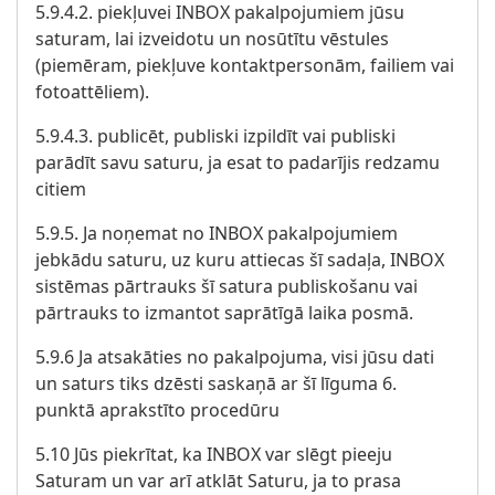
5.9.4.2. piekļuvei INBOX pakalpojumiem jūsu
saturam, lai izveidotu un nosūtītu vēstules
(piemēram, piekļuve kontaktpersonām, failiem vai
fotoattēliem).
5.9.4.3. publicēt, publiski izpildīt vai publiski
parādīt savu saturu, ja esat to padarījis redzamu
citiem
5.9.5. Ja noņemat no INBOX pakalpojumiem
jebkādu saturu, uz kuru attiecas šī sadaļa, INBOX
sistēmas pārtrauks šī satura publiskošanu vai
pārtrauks to izmantot saprātīgā laika posmā.
5.9.6 Ja atsakāties no pakalpojuma, visi jūsu dati
un saturs tiks dzēsti saskaņā ar šī līguma 6.
punktā aprakstīto procedūru
5.10 Jūs piekrītat, ka INBOX var slēgt pieeju
Saturam un var arī atklāt Saturu, ja to prasa