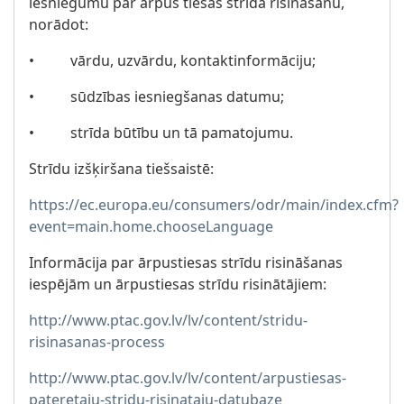
iesniegumu par ārpus tiesas strīda risināšanu,
norādot:
• vārdu, uzvārdu, kontaktinformāciju;
• sūdzības iesniegšanas datumu;
• strīda būtību un tā pamatojumu.
Strīdu izšķiršana tiešsaistē:
https://ec.europa.eu/consumers/odr/main/index.cfm?
event=main.home.chooseLanguage
Informācija par ārpustiesas strīdu risināšanas
iespējām un ārpustiesas strīdu risinātājiem:
http://www.ptac.gov.lv/lv/content/stridu-
risinasanas-process
http://www.ptac.gov.lv/lv/content/arpustiesas-
pateretaju-stridu-risinataju-datubaze