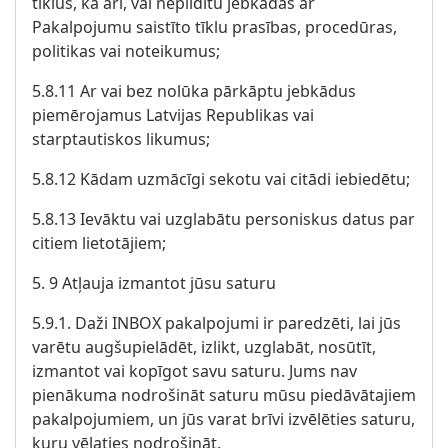
tīklus, kā arī, vai nepildītu jebkādas ar
Pakalpojumu saistīto tīklu prasības, procedūras,
politikas vai noteikumus;
5.8.11 Ar vai bez nolūka pārkāptu jebkādus
piemērojamus Latvijas Republikas vai
starptautiskos likumus;
5.8.12 Kādam uzmācīgi sekotu vai citādi iebiedētu;
5.8.13 Ievāktu vai uzglabātu personiskus datus par
citiem lietotājiem;
5. 9 Atļauja izmantot jūsu saturu
5.9.1. Daži INBOX pakalpojumi ir paredzēti, lai jūs
varētu augšupielādēt, izlikt, uzglabāt, nosūtīt,
izmantot vai kopīgot savu saturu. Jums nav
pienākuma nodrošināt saturu mūsu piedāvātajiem
pakalpojumiem, un jūs varat brīvi izvēlēties saturu,
kuru vēlaties nodrošināt.