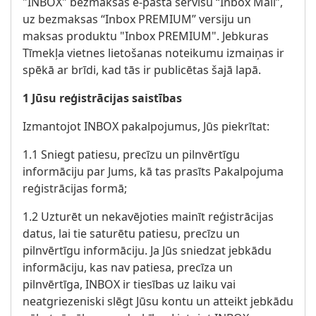
"INBOX" bezmaksas e-pasta servisu “Inbox Mail”,
uz bezmaksas “Inbox PREMIUM” versiju un
maksas produktu "Inbox PREMIUM". Jebkuras
Tīmekļa vietnes lietošanas noteikumu izmaiņas ir
spēkā ar brīdi, kad tās ir publicētas šajā lapā.
1 Jūsu reģistrācijas saistības
Izmantojot INBOX pakalpojumus, Jūs piekrītat:
1.1 Sniegt patiesu, precīzu un pilnvērtīgu
informāciju par Jums, kā tas prasīts Pakalpojuma
reģistrācijas formā;
1.2 Uzturēt un nekavējoties mainīt reģistrācijas
datus, lai tie saturētu patiesu, precīzu un
pilnvērtīgu informāciju. Ja Jūs sniedzat jebkādu
informāciju, kas nav patiesa, precīza un
pilnvērtīga, INBOX ir tiesības uz laiku vai
neatgriezeniski slēgt Jūsu kontu un atteikt jebkādu