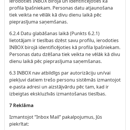
ierodoties INBOX birojā un identificējoties kā
profila īpašniekam. Personas datu atjaunošana
tiek veikta ne vēlāk kā divu dienu laikā pēc
pieprasījuma saņemšanas.
6.2.4 Datu glabāšanas laikā (Punkts 6.2.1)
lietotājam ir tiesības dzēst savu profilu, ierodoties
INBOX birojā identificējoties kā profila īpašniekam.
Personas datu dzēšana tiek veikta ne vēlāk kā divu
dienu laikā pēc pieprasījuma saņemšanas.
6.3 INBOX nav atbildīgs par autorizāciju un/vai
piekļuvi datiem trešo personu sistēmās izmantojot
e-pasta adresi un aizstājvārdu pēc tam, kad ir
izbeigtas ekskluzīvās izmantošanas tiesības.
7 Reklāma
Izmantojot “Inbox Mail” pakalpojumus, Jūs
piekrītat: