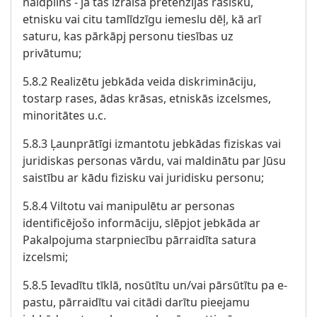
naidpilns - ja tas izraisa pretenzijas rasisku,
etnisku vai citu tamlīdzīgu iemeslu dēļ, kā arī
saturu, kas pārkāpj personu tiesības uz
privātumu;
5.8.2 Realizētu jebkāda veida diskrimināciju,
tostarp rases, ādas krāsas, etniskās izcelsmes,
minoritātes u.c.
5.8.3 Ļaunprātīgi izmantotu jebkādas fiziskas vai
juridiskas personas vārdu, vai maldinātu par Jūsu
saistību ar kādu fizisku vai juridisku personu;
5.8.4 Viltotu vai manipulētu ar personas
identificējošo informāciju, slēpjot jebkāda ar
Pakalpojuma starpniecību pārraidīta satura
izcelsmi;
5.8.5 Ievadītu tīklā, nosūtītu un/vai pārsūtītu pa e-
pastu, pārraidītu vai citādi darītu pieejamu