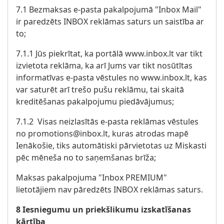
7.1 Bezmaksas e-pasta pakalpojumā "Inbox Mail"
ir paredzēts INBOX reklāmas saturs un saistība ar
to;
7.1.1 Jūs piekrītat, ka portālā www.inbox.lt var tikt
izvietota reklāma, ka arī Jums var tikt nosūtītas
informatīvas e-pasta vēstules no www.inbox.lt, kas
var saturēt arī trešo pušu reklāmu, tai skaitā
kreditēšanas pakalpojumu piedāvājumus;
7.1.2 Visas neizlasītās e-pasta reklāmas vēstules
no promotions@inbox.lt, kuras atrodas mapē
Ienākošie, tiks automātiski pārvietotas uz Miskasti
pēc mēneša no to saņemšanas brīža;
Maksas pakalpojuma "Inbox PREMIUM"
lietotājiem nav pāredzēts INBOX reklāmas saturs.
8 Iesniegumu un priekšlikumu izskatīšanas
kārtība