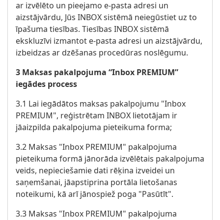
ar izvēlēto un pieejamo e-pasta adresi un
aizstājvārdu, Jūs INBOX sistēmā neiegūstiet uz to
īpašuma tiesības. Tiesības INBOX sistēmā
ekskluzīvi izmantot e-pasta adresi un aizstājvārdu,
izbeidzas ar dzēšanas procedūras noslēgumu.
3 Maksas pakalpojuma “Inbox PREMIUM”
iegādes process
3.1 Lai iegādātos maksas pakalpojumu "Inbox
PREMIUM", reģistrētam INBOX lietotājam ir
jāaizpilda pakalpojuma pieteikuma forma;
3.2 Maksas "Inbox PREMIUM" pakalpojuma
pieteikuma formā jānorāda izvēlētais pakalpojuma
veids, nepieciešamie dati rēķina izveidei un
saņemšanai, jāapstiprina portāla lietošanas
noteikumi, kā arī jānospiež poga "Pasūtīt".
3.3 Maksas "Inbox PREMIUM" pakalpojuma