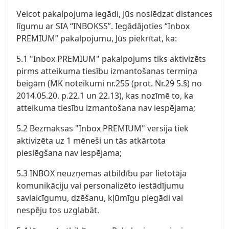
Veicot pakalpojuma iegādi, Jūs noslēdzat distances
līgumu ar SIA “INBOKSS”. Iegādājoties “Inbox
PREMIUM” pakalpojumu, Jūs piekrītat, ka:
5.1 "Inbox PREMIUM" pakalpojums tiks aktivizēts
pirms atteikuma tiesību izmantošanas termiņa
beigām (MK noteikumi nr.255 (prot. Nr.29 5.§) no
2014.05.20. p.22.1 un 22.13), kas nozīmē to, ka
atteikuma tiesību izmantošana nav iespējama;
5.2 Bezmaksas "Inbox PREMIUM" versija tiek
aktivizēta uz 1 mēneši un tās atkārtota
pieslēgšana nav iespējama;
5.3 INBOX neuzņemas atbildību par lietotāja
komunikāciju vai personalizēto iestādījumu
savlaicīgumu, dzēšanu, kļūmīgu piegādi vai
nespēju tos uzglabāt.