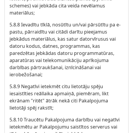
schemes) vai jebkāda cita veida nevēlamus
materiālus;
5.8.8 Ievadītu tīklā, nosūtītu un/vai pārsūtītu pa e-
pastu, pārraidītu vai citādi darītu pieejamus
jebkādus materiālus, kas satur datorvīrusus vai
datoru kodus, datnes, programmas, kas
paredzētas jebkādas datoru programmatūras,
aparatūras vai telekomunikāciju aprīkojuma
darbības pārtraukšanai, iznīcināšanai vai
ierobežošanai;
5.8.9 Negatīvi ietekmēt citu lietotāju spēju
iesaistīties reāllaika apmaiņā, piemēram, likt
ekrānam "ritēt" ātrāk nekā citi Pakalpojuma
lietotāji spēj rakstīt;
5.8.10 Traucētu Pakalpojuma darbību vai negatīvi
ietekmētu ar Pakalpojumu saistītos serverus vai