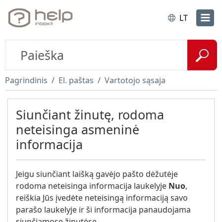
LT
Pagrindinis
El. paštas
Vartotojo sąsaja
Siunčiant žinutę, rodoma
neteisinga asmeninė
informacija
Jeigu siunčiant laišką gavėjo pašto dėžutėje
rodoma neteisinga informacija laukelyje
Nuo
,
reiškia Jūs įvedėte neteisingą informaciją savo
parašo laukelyje ir ši informacija panaudojama
siunčiamose žinutėse.