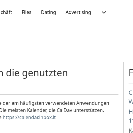
chäft
Files
Dating
Advertising
 die genutzten
C
W
nige der am häufigsten verwendeten Anwendungen
Die meisten Kalender, die CalDav unterstützen,
H
ie
https://calendar.inbox.lt
1
K