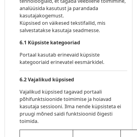
tehnoloogiaid, et tagada veebilehe toimimine,
analüüsida kasutust ja parandada
kasutajakogemust.
Küpsised on väikesed tekstifailid, mis
salvestatakse kasutaja seadmesse.
6.1 Küpsiste kategooriad
Portaal kasutab erinevaid küpsiste
kategooriaid erinevatel eesmärkidel.
6.2 Vajalikud küpsised
Vajalikud küpsised tagavad portaali
põhifunktsioonide toimimise ja hoiavad
kasutaja sessiooni. Ilma nende küpsisteta ei
pruugi mõned saidi funktsioonid õigesti
toimida.