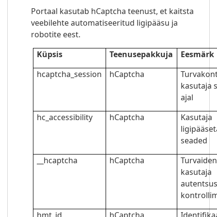
Portaal kasutab hCaptcha teenust, et kaitsta
veebilehte automatiseeritud ligipääsu ja
robotite eest.
Küpsis
Teenusepakkuja
Eesmärk
hcaptcha_session
hCaptcha
Turvakont
kasutaja 
ajal
hc_accessibility
hCaptcha
Kasutaja
ligipääse
seaded
__hcaptcha
hCaptcha
Turvaiden
kasutaja
autentsu
kontrolli
hmt_id
hCaptcha
Identifika