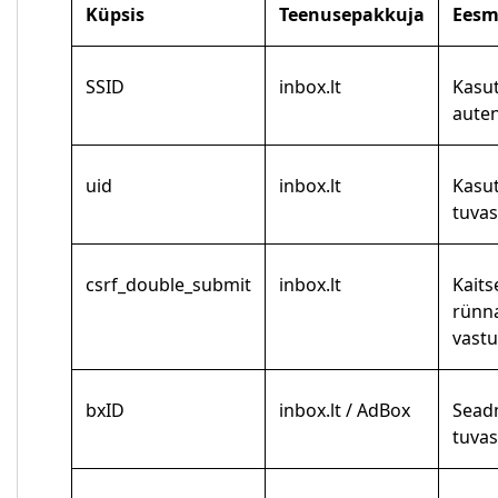
Küpsis
Teenusepakkuja
Eesm
SSID
inbox.lt
Kasut
aute
uid
inbox.lt
Kasut
tuva
csrf_double_submit
inbox.lt
Kaits
rünn
vastu
bxID
inbox.lt / AdBox
Sead
tuva