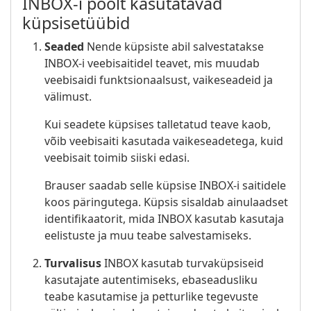
INBOX-i poolt kasutatavad
küpsisetüübid
Seaded
Nende küpsiste abil salvestatakse
INBOX-i veebisaitidel teavet, mis muudab
veebisaidi funktsionaalsust, vaikeseadeid ja
välimust.
Kui seadete küpsises talletatud teave kaob,
võib veebisaiti kasutada vaikeseadetega, kuid
veebisait toimib siiski edasi.
Brauser saadab selle küpsise INBOX-i saitidele
koos päringutega. Küpsis sisaldab ainulaadset
identifikaatorit, mida INBOX kasutab kasutaja
eelistuste ja muu teabe salvestamiseks.
Turvalisus
INBOX kasutab turvaküpsiseid
kasutajate autentimiseks, ebaseadusliku
teabe kasutamise ja petturlike tegevuste