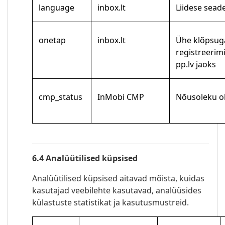
language
inbox.lt
Liidese sead
onetap
inbox.lt
Ühe klõpsug
registreerim
pp.lv jaoks
cmp_status
InMobi CMP
Nõusoleku o
6.4 Analüütilised küpsised
Analüütilised küpsised aitavad mõista, kuidas
kasutajad veebilehte kasutavad, analüüsides
külastuste statistikat ja kasutusmustreid.