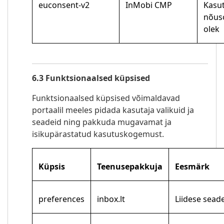
euconsent-v2
InMobi CMP
Kasut
nõus
olek
6.3 Funktsionaalsed küpsised
Funktsionaalsed küpsised võimaldavad
portaalil meeles pidada kasutaja valikuid ja
seadeid ning pakkuda mugavamat ja
isikupärastatud kasutuskogemust.
Küpsis
Teenusepakkuja
Eesmärk
preferences
inbox.lt
Liidese sead