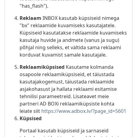
"has_flash").
Reklaam
INBOX kasutab küpsiseid nimega
"bx" reklaamide kuvamiseks kasutajatele.
Küpsiseid kasutatakse reklaamide kuvamiseks
kasutaja huvide ja andmete (vanus ja sugu)
põhjal ning selleks, et vältida sama reklaami
korduvat kuvamist samale kasutajale.
Reklaamiküpsised
Kasutame kolmanda
osapoole reklaamiküpsiseid, et täiustada
kasutajakogemust, täiustada reklaamide
asjakohasust ja hallata reklaami esitamise
tehnilisi parameetreid. Lisateavet meie
partneri AD BOXi reklaamiküpsiste kohta
leiate siit
https://www.adbox.lv/?page_id=5601
Küpsised
Portaal kasutab küpsiseid ja sarnaseid