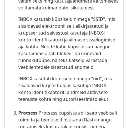
vältimiseks ning kasutajaandmete kaitsmiseks
volitamata kolmandate isikute eest.
INBOX kasutab küpsiseid nimega "SSID", mis
sisaldavad elektrooniliselt allkirjastatud ja
krüpteeritud salvestusi kasutaja INBOX-i
konto identifikaatori ja viimase sisselogimise
aja kohta. Nende kahe küpsise samaaegne
kasutamine aitab blokeerida erinevaid
rünnakutüüpe, näiteks katseid varastada
veebilehtedele sisestatud andmeid.
INBOX kasutab küpsiseid nimega "uid", mis
sisaldavad kirjete hulgas kasutaja INBOX-i
konto identifikaatorit, andmeid aktiivsete
teenuste kohta ning autoriseerimisolekut.
Protsess
Protsessiküpsiste abil saab veebisait
toimida ja teenuseid osutada (Flash-mängu
toetamiseks kasutatakse küpsist nimega