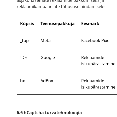
asjakohasemate reklaamide pakkumiseks ja
reklaamikampaaniate tõhususe hindamiseks.
Küpsis
Teenusepakkuja
Eesmärk
_fbp
Meta
Facebook Pixel
IDE
Google
Reklaamide
isikupärastamine
bx
AdBox
Reklaamide
isikupärastamine
6.6 hCaptcha turvatehnoloogia