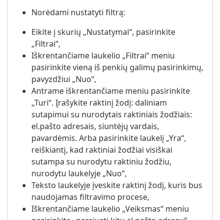
Norėdami nustatyti filtrą:
Eikite į skurių „Nustatymai“, pasirinkite
„Filtrai“,
Iškrentančiame laukelio „Filtrai“ meniu
pasirinkite vieną iš penkių galimų pasirinkimų,
pavyzdžiui „Nuo“,
Antrame iškrentančiame meniu pasirinkite
„Turi“. Įrašykite raktinį žodį: daliniam
sutapimui su nurodytais raktiniais žodžiais:
el.pašto adresais, siuntėjų vardais,
pavardėmis. Arba pasirinkite laukelį „Yra“,
reiškiantį, kad raktiniai žodžiai visiškai
sutampa su nurodytu raktiniu žodžiu,
nurodytu laukelyje „Nuo“,
Teksto laukelyje įveskite raktinį žodį, kuris bus
naudojamas filtravimo procese,
Iškrentančiame laukelio „Veiksmas“ meniu