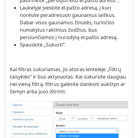
pasirinkite „persiųsti kitu el.pašto adresu“,
Laukelyje įveskite el.pašto adresą, į kurį
norėsite peradresuoti gaunamus laiškus.
Dabar visos gaunamos žinutės, turinčios
numatytus raktinius žodžius, bus
persiunčiamos į nurodytą el.pašto adresą.
Spauskite „Sukurti“.
Kai filtras sukuriamas, jis atsiras lentelėje „Filtrų
taisyklės“ ir bus aktyvuotas. Kai sukursite daugiau
nei vieną filtrą, filtrus galėsite slankioti aukštyn ar
žemyn arba juos ištrinti.