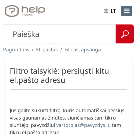
LT
Pagrindinis
El. paštas
Filtras, apsauga
Filtro taisyklė: persiųsti kitu
el.pašto adresu
Jūs galite sukurti filtrą, kuris automatiškai persiųs
visas gaunamas žinutes, siunčiamas tam tikro
siuntėjo, pavyzdžiui
vartotojas@pavyzdys.lt
, tam
tikru el.pašto adresu: