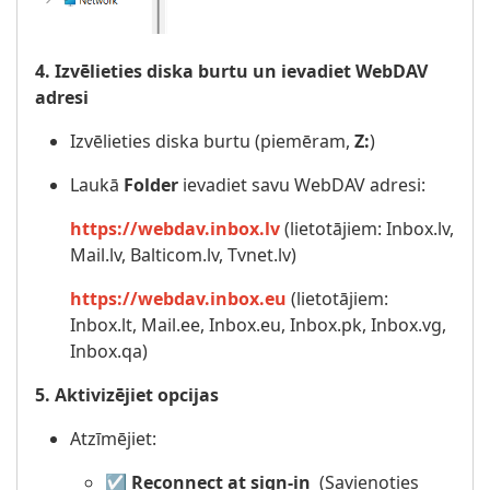
4. Izvēlieties diska burtu un ievadiet WebDAV
adresi
Izvēlieties diska burtu (piemēram,
Z:
)
Laukā
Folder
ievadiet savu WebDAV adresi:
https://webdav.inbox.lv
(lietotājiem: Inbox.lv,
Mail.lv, Balticom.lv, Tvnet.lv)
https://webdav.inbox.eu
(lietotājiem:
Inbox.lt, Mail.ee, Inbox.eu, Inbox.pk, Inbox.vg,
Inbox.qa)
5. Aktivizējiet opcijas
Atzīmējiet:
☑️
Reconnect at sign-in
(Savienoties