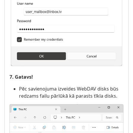
7. Gatavs!
Pēc savienojuma izveides WebDAV disks būs
redzams failu pārlūkā kā parasts tīkla disks.