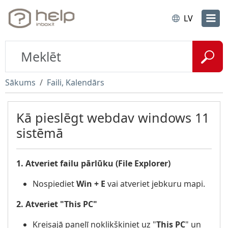
LV
Sākums
Faili, Kalendārs
Kā pieslēgt webdav windows 11
sistēmā
1. Atveriet failu pārlūku (File Explorer)
Nospiediet
Win + E
vai atveriet jebkuru mapi.
2. Atveriet "This PC"
Kreisajā panelī noklikšķiniet uz "
This PC
"
un