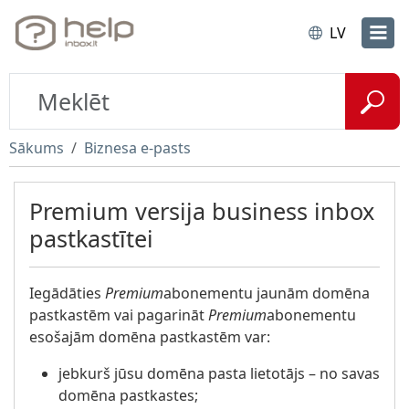
LV
Sākums
Biznesa e-pasts
Premium versija business inbox
pastkastītei
Iegādāties
Premium
abonementu jaunām domēna
pastkastēm vai pagarināt
Premium
abonementu
esošajām domēna pastkastēm var:
jebkurš jūsu domēna pasta lietotājs – no savas
domēna pastkastes;