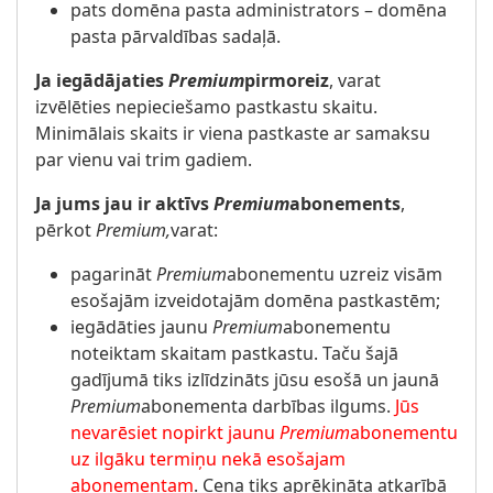
pats domēna pasta administrators – domēna
pasta pārvaldības sadaļā.
Ja iegādājaties
Premium
pirmoreiz
, varat
izvēlēties nepieciešamo pastkastu skaitu.
Minimālais skaits ir viena pastkaste ar samaksu
par vienu vai trim gadiem.
Ja jums jau ir aktīvs
Premium
abonements
,
pērkot
Premium,
varat:
pagarināt
Premium
abonementu uzreiz visām
esošajām izveidotajām domēna pastkastēm;
iegādāties jaunu
Premium
abonementu
noteiktam skaitam pastkastu. Taču šajā
gadījumā tiks izlīdzināts jūsu esošā un jaunā
Premium
abonementa darbības ilgums.
Jūs
nevarēsiet nopirkt jaunu
Premium
abonementu
uz ilgāku termiņu nekā esošajam
abonementam
. Cena tiks aprēķināta atkarībā