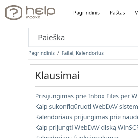
Pagrindinis
Paštas
V
Pagrindinis
Failai, Kalendorius
Klausimai
Prisijungimas prie Inbox Files per
Kaip sukonfigūruoti WebDAV sistem
Kalendoriaus prijungimas prie na
Kaip prijungti WebDAV diską WinS
Kalendoriaus funkcionalumas