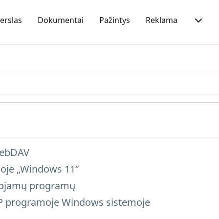
erslas
Dokumentai
Pažintys
Reklama
 WebDAV
oje „Windows 11“
udojamų programų
CP programoje Windows sistemoje