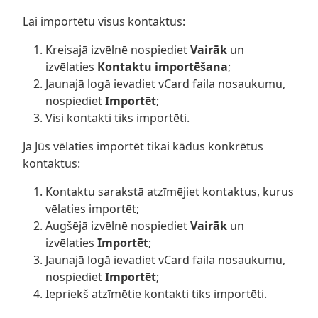
Lai importētu visus kontaktus:
Kreisajā izvēlnē nospiediet
Vairāk
un
izvēlaties
Kontaktu importēšana
;
Jaunajā logā ievadiet vCard faila nosaukumu,
nospiediet
Importēt
;
Visi kontakti tiks importēti.
Ja Jūs vēlaties importēt tikai kādus konkrētus
kontaktus:
Kontaktu sarakstā atzīmējiet kontaktus, kurus
vēlaties importēt;
Augšējā izvēlnē nospiediet
Vairāk
un
izvēlaties
Importēt
;
Jaunajā logā ievadiet vCard faila nosaukumu,
nospiediet
Importēt
;
Iepriekš atzīmētie kontakti tiks importēti.