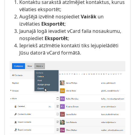
Kontaktu sarakstā atzīmējiet kontaktus, kurus
vēlaties eksportēt;
Augšējā izvēlnē nospiediet
Vairāk
un
izvēlaties
Eksportēt
;
Jaunajā logā ievadiet vCard faila nosaukumu,
nospiediet
Eksportēt
;
Iepriekš atzīmētie kontakti tiks lejupielādēti
Jūsu datorā vCard formātā.