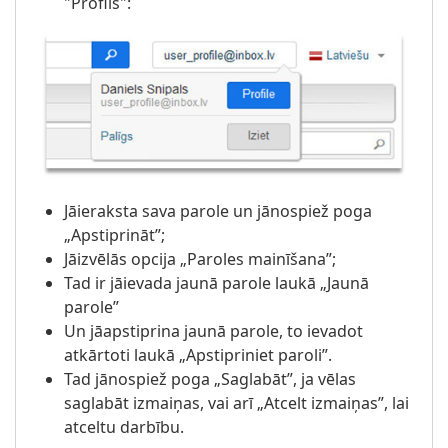
"Profils":
Jāieraksta sava parole un jānospiež poga
„Apstiprināt”;
Jāizvēlās opcija „Paroles mainīšana”;
Tad ir jāievada jaunā parole laukā „Jaunā
parole”
Un jāapstiprina jaunā parole, to ievadot
atkārtoti laukā „Apstipriniet paroli”.
Tad jānospiež poga „Saglabāt”, ja vēlas
saglabāt izmaiņas, vai arī „Atcelt izmaiņas”, lai
atceltu darbību.