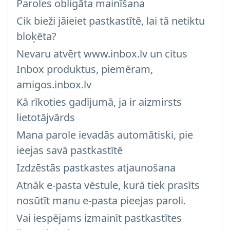
Paroles obligāta mainīšana
Cik bieži jāieiet pastkastītē, lai tā netiktu
bloķēta?
Nevaru atvērt www.inbox.lv un citus
Inbox produktus, piemēram,
amigos.inbox.lv
Kā rīkoties gadījumā, ja ir aizmirsts
lietotājvārds
Mana parole ievadās automātiski, pie
ieejas savā pastkastītē
Izdzēstās pastkastes atjaunošana
Atnāk e-pasta vēstule, kurā tiek prasīts
nosūtīt manu e-pasta pieejas paroli.
Vai iespējams izmainīt pastkastītes