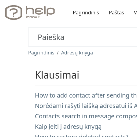
Pagrindinis
Paštas
V
Pagrindinis
Adresų knyga
Klausimai
How to add contact after sending 
Norėdami rašyti laišką adresatui iš
Contacts search in message compo
Kaip įeiti į adresų knygą
How to restore deleted contacts?