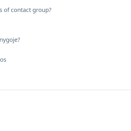
ts of contact group?
knygoje?
gos