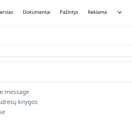
erslas
Dokumentai
Pažintys
Reklama
the message
 Adresų knygos
se