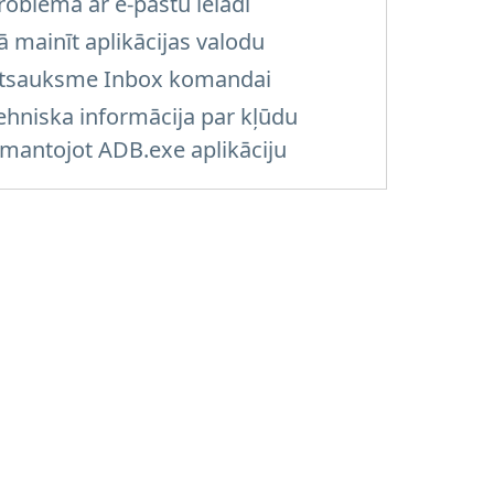
roblēma ar e-pastu ielādi
ā mainīt aplikācijas valodu
tsauksme Inbox komandai
ehniska informācija par kļūdu
zmantojot ADB.exe aplikāciju