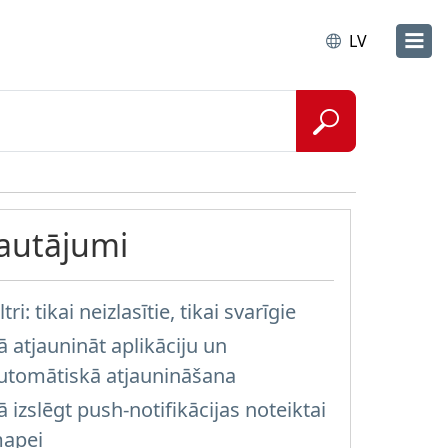
LV
Jautājumi
ltri: tikai neizlasītie, tikai svarīgie
ā atjaunināt aplikāciju un
utomātiskā atjaunināšana
ā izslēgt push-notifikācijas noteiktai
apei