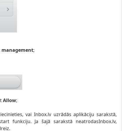
rt management
;
et
Allow
;
ecinieties, vai Inbox.lv uzrādās aplikāciju sarakstā,
tart funkciju. Ja šajā sarakstā neatrodasInbox.lv,
reiz.