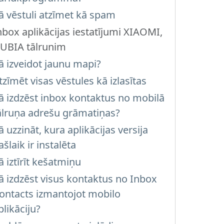
ā vēstuli atzīmet kā spam
nbox aplikācijas iestatījumi XIAOMI,
UBIA tālrunim
ā izveidot jaunu mapi?
tzīmēt visas vēstules kā izlasītas
ā izdzēst inbox kontaktus no mobilā
ālruņa adrešu grāmatiņas?
ā uzzināt, kura aplikācijas versija
ašlaik ir instalēta
ā iztīrīt kešatmiņu
ā izdzēst visus kontaktus no Inbox
ontacts izmantojot mobilo
plikāciju?