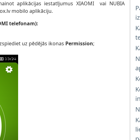
ainot aplikācijas iestatījumus XIAOMI vai NUBIA
P
ox.lv mobilo aplikāciju.
i
OMI telefonam):
K
t
zspiediet uz pēdējās ikonas
Permission
;
K
N
a
K
K
i
N
K
l
p