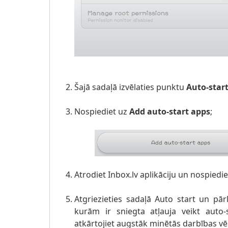
Šajā sadaļā izvēlaties punktu
Auto-sta
Nospiediet uz
Add auto-start apps
;
Atrodiet Inbox.lv aplikāciju un nospiedi
Atgriezieties sadaļā Auto start un pārli
kurām ir sniegta atļauja veikt auto-s
atkārtojiet augstāk minētās darbības vēl