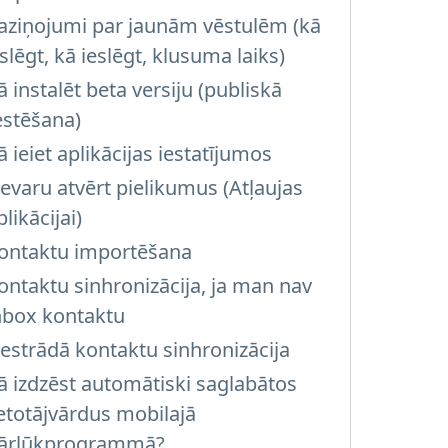
aziņojumi par jaunām vēstulēm (kā
zslēgt, kā ieslēgt, klusuma laiks)
ā instalēt beta versiju (publiskā
estēšana)
ā ieiet aplikācijas iestatījumos
evaru atvērt pielikumus (Atļaujas
plikācijai)
ontaktu importēšana
ontaktu sinhronizācija, ja man nav
nbox kontaktu
estrādā kontaktu sinhronizācija
ā izdzēst automātiski saglabātos
ietotājvārdus mobilajā
ārlūkprogrammā?