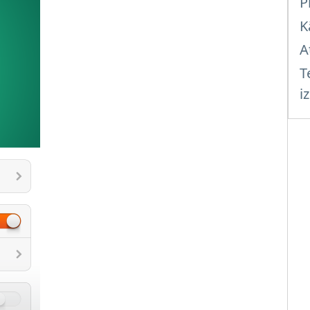
P
K
A
T
i