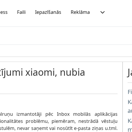
ness
Faili
Iepazīšanās
Reklāma
tījumi xiaomi, nubia
Fi
K
a
ruņu izmantotāji pēc Inbox mobilās aplikācijas
K
cionalitātes problēmu, piemēram, nestrādā vēstuļu
ēstulēm, nevar saņemt vai nosūtīt e-pasta ziņas u.tml.
m