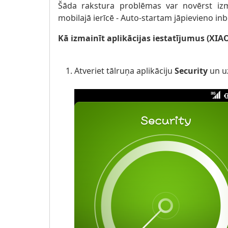
Šāda rakstura problēmas var novērst izm
mobilajā ierīcē - Auto-startam jāpievieno inb
Kā izmainīt aplikācijas iestatījumus (XIA
Atveriet tālruņa aplikāciju
Security
un u