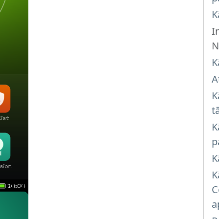
K
I
N
K
A
K
t
K
p
K
K
C
a