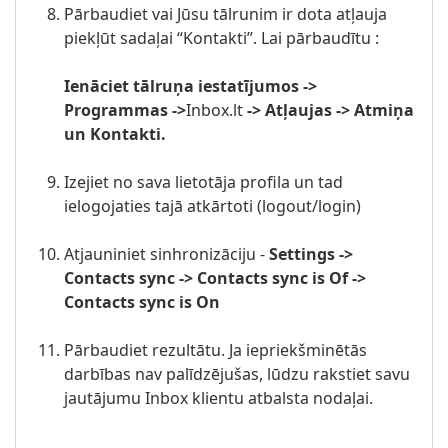
Pārbaudiet vai Jūsu tālrunim ir dota atļauja
piekļūt sadaļai “Kontakti”. Lai pārbaudītu :
Ienāciet tālruņa iestatījumos ->
Programmas ->
Inbox.lt
-> Atļaujas -> Atmiņa
un Kontakti.
Izejiet no sava lietotāja profila un tad
ielogojaties tajā atkārtoti (logout/login)
Atjauniniet sinhronizāciju -
Settings ->
Contacts sync -> Contacts sync is Of ->
Contacts sync is On
Pārbaudiet rezultātu. Ja iepriekšminētās
darbības nav palīdzējušas, lūdzu rakstiet savu
jautājumu Inbox klientu atbalsta nodaļai.