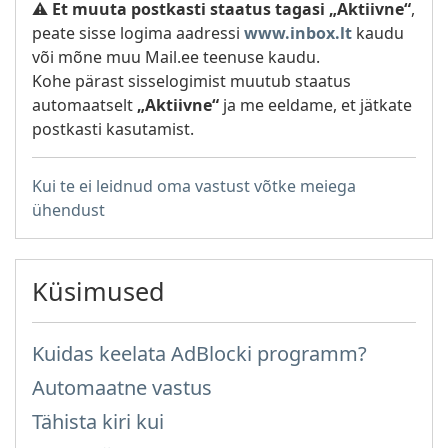
⚠️
Et muuta postkasti staatus tagasi „Aktiivne“
,
peate sisse logima aadressi
www.inbox.lt
kaudu
või mõne muu Mail.ee teenuse kaudu.
Kohe pärast sisselogimist muutub staatus
automaatselt
„Aktiivne“
ja me eeldame, et jätkate
postkasti kasutamist.
Kui te ei leidnud oma vastust võtke meiega
ühendust
Küsimused
Kuidas keelata AdBlocki programm?
Automaatne vastus
Tähista kiri kui