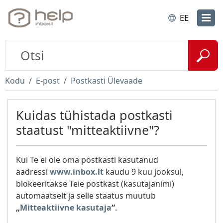
EE
Kodu
E-post
Postkasti Ülevaade
Kuidas tühistada postkasti
staatust "mitteaktiivne"?
Kui Te ei ole oma postkasti kasutanud
aadressi
www.inbox.lt
kaudu 9 kuu jooksul,
blokeeritakse Teie postkast (kasutajanimi)
automaatselt ja selle staatus muutub
„
Mitteaktiivne kasutaja
“
.