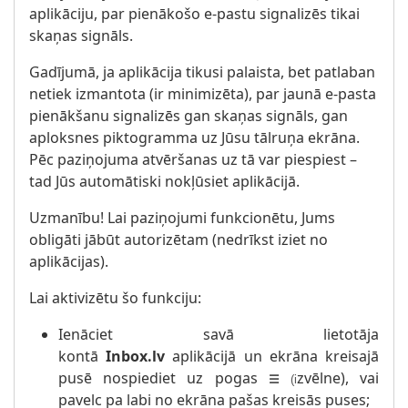
aplikāciju, par pienākošo e-pastu signalizēs tikai
skaņas signāls.
Gadījumā, ja aplikācija tikusi palaista, bet patlaban
netiek izmantota (ir minimizēta), par jaunā e-pasta
pienākšanu signalizēs gan skaņas signāls, gan
aploksnes piktogramma uz Jūsu tālruņa ekrāna.
Pēc paziņojuma atvēršanas uz tā var piespiest –
tad Jūs automātiski nokļūsiet aplikācijā.
Uzmanību! Lai paziņojumi funkcionētu, Jums
obligāti jābūt autorizētam (nedrīkst iziet no
aplikācijas).
Lai aktivizētu šo funkciju:
Ienāciet savā lietotāja
kontā
Inbox.lv
aplikācijā un ekrāna kreisajā
pusē nospiediet uz pogas
zvēlne), vai
☰
(i
pavelc pa labi no ekrāna pašas kreisās puses;