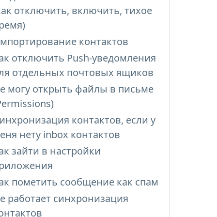
как отключить, включить, тихое
ремя)
мпортирование контактов
ак отключить Push-уведомления
ля отдельных почтовых ящиков
е могу открыть файлы в письме
Permissions)
инхронизация контактов, если у
еня нету inbox контактов
ак зайти в настройки
риложения
ак пометить сообщение как спам
е работает синхронизация
онтактов