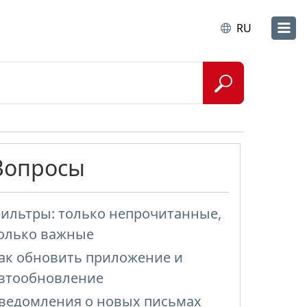
RU
Вопросы
ильтры: только непрочитанные,
олько важные
ак обновить приложение и
втообновление
ведомления о новых письмах