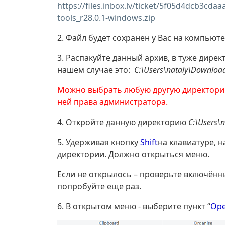
https://files.inbox.lv/ticket/5f05d4dcb3c
tools_r28.0.1-windows.zip
2. Файл будет сохранен у Вас на компьют
3. Распакуйте данный архив, в туже дирек
нашем случае это:
C:\Users\nataly\Download
Можно выбрать любую другую директорию,
ней права администратора.
4. Откройте данную директорию
C:\Users\
5. Удерживая кнопку
Shift
на клавиатуре, 
директории. Должно открыться меню.
Если не открылось – проверьте включённ
попробуйте еще раз.
6. В открытом меню - выберите пункт “
Ope