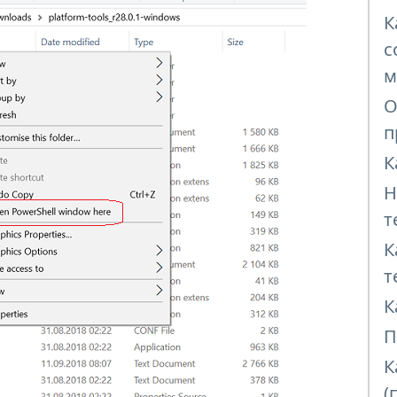
К
с
м
О
п
К
Н
т
К
т
К
П
К
(