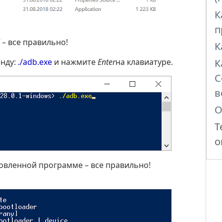
К
п
– все правильно!
К
анду:
./adb.exe
и нажмите
Enter
на клавиатуре.
К
C
в
О
Т
о
овленной программе – все правильно!