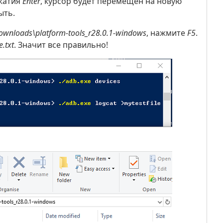
ажатия
Enter
, курсор будет перемещен на новую
ыть.
Downloads\platform-tools_r28.0.1-windows
, нажмите
F5
.
e.txt
. Значит все правильно!