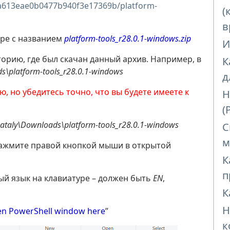
daaa613eae0b0477b940f3e17369b/platform-
(
в
ере с названием
platform-tools_r28.0.1-windows.zip
И
торию, где был скачан данный архив. Например, в
К
s\platform-tools_r28.0.1-windows
д
 но убедитесь точно, что вы будете имеете к
Н
(
nataly\Downloads\platform-tools_r28.0.1-windows
С
м
нажмите правой кнопкой мыши в открытой
К
п
ый язык на клавиатуре – должен быть
EN
,
К
Н
n PowerShell window here
”
к