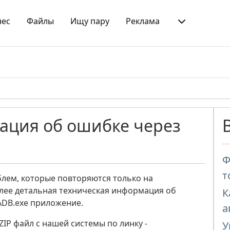
нес
Файлы
Ищу пару
Реклама
ация об ошибке через
Ф
т
лем, которые повторяются только на
лее детальная техническая информация об
К
ADB.exe приложение.
а
ZIP файл с нашей системы по линку -
У