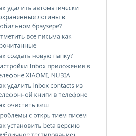
ак удалить автоматически
охраненные логины в
обильном браузере?
тметить все письма как
рочитанные
ак создать новую папку?
астройки Inbox приложения в
елефоне XIAOMI, NUBIA
ак удалить inbox contacts из
елефонной книги в телефоне
ак очистить кеш
роблемы с открытием писем
ак установить beta версию
публичное тестирование)