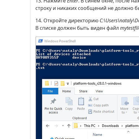
13. Нажмите
Enter
. В синем окне, после н
строку и никаких сообщений не должно б
14. Откройте директорию
C:\Users\nataly\
В списке должен быть виден файл
mytestfil